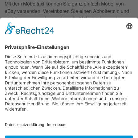
Mit dem Möbeltaxi können Sie ganz einfach Möbel von
eBay versenden. Vereinbaren Sie einen Abholtermin und
wir kümmern uns darum, dass die Möbel sicher und
zuverlässig an den Käufer geliefert werden.
Impressum
Datenschutz
Agb`s
Kontakt
weitere Standorte
moebeltaxi.de
Gutscheine
Bilder
Rückruf anfordern
For Our English Visitors