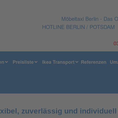
Möbeltaxi Berlin - Das O
HOTLINE BERLIN / POTSDAM
0
en
Preisliste
Ikea Transport
Referenzen
Umz
exibel, zuverlässig und individuell