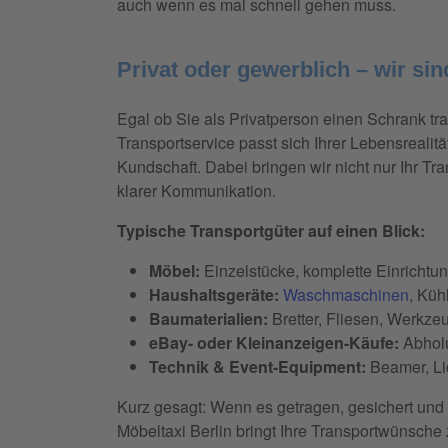
auch wenn es mal schnell gehen muss.
Privat oder gewerblich – wir sind
Egal ob Sie als Privatperson einen Schrank t
Transportservice passt sich Ihrer Lebensreali
Kundschaft. Dabei bringen wir nicht nur Ihr Tra
klarer Kommunikation.
Typische Transportgüter auf einen Blick:
Möbel:
Einzelstücke, komplette Einrichtu
Haushaltsgeräte:
Waschmaschinen
, Küh
Baumaterialien:
Bretter, Fliesen, Werkze
eBay- oder Kleinanzeigen-Käufe:
Abholu
Technik & Event-Equipment:
Beamer, Lic
Kurz gesagt: Wenn es getragen, gesichert und 
Möbeltaxi Berlin bringt Ihre Transportwünsche