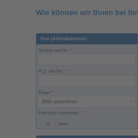
Wie können wir Ihnen bei Ih
Von (Abholadresse)
Strasse und Nr.
*
PLZ und Ort
*
Etage
*
Fahrstuhl vorhanden
*
Ja
Nein