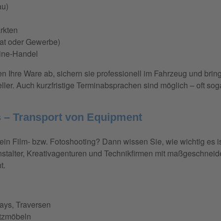
au)
rkten
vat oder Gewerbe)
line-Handel
n Ihre Ware ab, sichern sie professionell im Fahrzeug und bring
eller. Auch kurzfristige Terminabsprachen sind möglich – oft so
s – Transport von Equipment
 ein Film- bzw. Fotoshooting? Dann wissen Sie, wie wichtig es i
stalter, Kreativagenturen und Technikfirmen mit maßgeschneide
t.
lays, Traversen
itzmöbeln