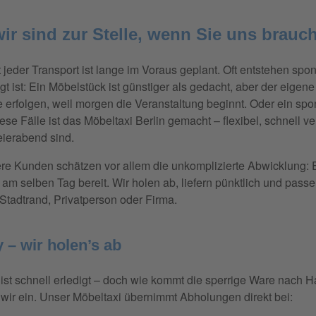
ir sind zur Stelle, wenn Sie uns brauc
 jeder Transport ist lange im Voraus geplant. Oft entstehen spo
gt ist: Ein Möbelstück ist günstiger als gedacht, aber der eige
e erfolgen, weil morgen die Veranstaltung beginnt. Oder ein s
iese Fälle ist das Möbeltaxi Berlin gemacht – flexibel, schnell 
eierabend sind.
re Kunden schätzen vor allem die unkomplizierte Abwicklung: E
am selben Tag bereit. Wir holen ab, liefern pünktlich und pass
tadtrand, Privatperson oder Firma.
– wir holen’s ab
st schnell erledigt – doch wie kommt die sperrige Ware nach H
wir ein. Unser Möbeltaxi übernimmt Abholungen direkt bei: