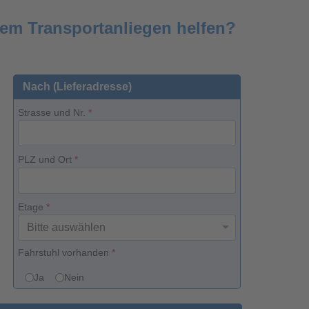
rem Transportanliegen helfen?
Nach (Lieferadresse)
Strasse und Nr.
*
PLZ und Ort
*
Etage
*
Fahrstuhl vorhanden
*
Ja
Nein