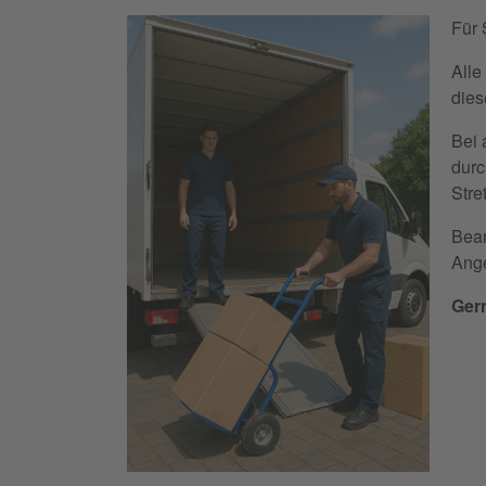
Für 
Alle
diese
Bei 
durc
Stre
Bean
Ange
Gern