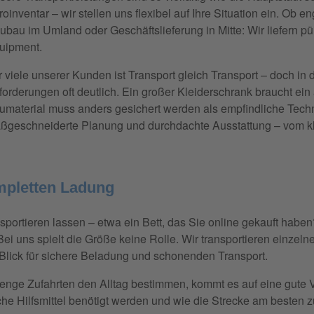
roinventar – wir stellen uns flexibel auf Ihre Situation ein. Ob
ubau im Umland oder Geschäftslieferung in Mitte: Wir liefern p
uipment.
r viele unserer Kunden ist Transport gleich Transport – doch in 
forderungen oft deutlich. Ein großer Kleiderschrank braucht e
umaterial muss anders gesichert werden als empfindliche Techn
ßgeschneiderte Planung und durchdachte Ausstattung – vom kle
mpletten Ladung
sportieren lassen – etwa ein Bett, das Sie online gekauft hab
 uns spielt die Größe keine Rolle. Wir transportieren einzel
Blick für sichere Beladung und schonenden Transport.
nge Zufahrten den Alltag bestimmen, kommt es auf eine gute Vo
e Hilfsmittel benötigt werden und wie die Strecke am besten zu 