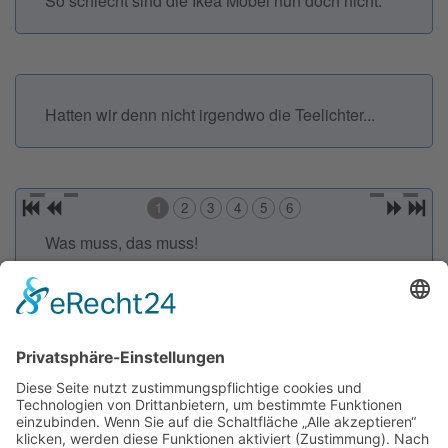
So schlecht sind die Ikea Möbel nun doch nicht.
Hatten wir denn nicht irgendwo die Teelichter...
1
2
3
4
5
6
Was muss, das muss!
Impressum
Datenschutz