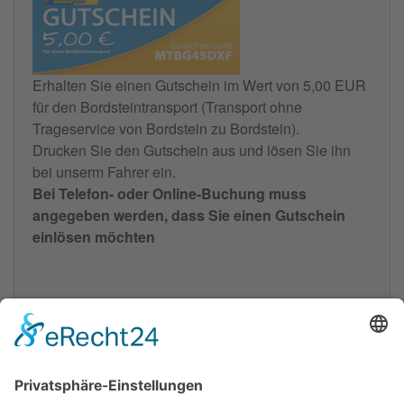
Erhalten Sie einen Gutschein im Wert von 5,00 EUR
für den Bordsteintransport (Transport ohne
Trageservice von Bordstein zu Bordstein).
Drucken Sie den Gutschein aus und lösen Sie ihn
bei unserm Fahrer ein.
Bei Telefon- oder Online-Buchung muss
angegeben werden, dass Sie einen Gutschein
einlösen möchten
Gutschein ausdrucken