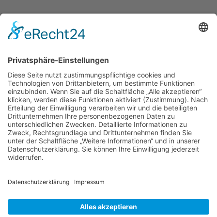
Zurück
Weiter
Impressum
Datenschutz
Agb`s
Kontakt
weitere Standorte
moebeltaxi.de
Gutscheine
Bilder
Rückruf anfordern
For Our English Visitors